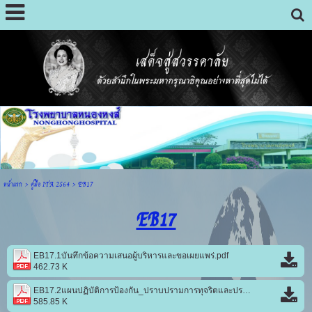
หน้าแรก
> คู่มือ ITA 2564 >
EB17
EB17
EB17.1บันทึกข้อความเสนอผู้บริหารและขอเผยแพร่.pdf
462.73 K
EB17.2แผนปฏิบัติการป้องกัน_ปราบปรามการทุจริตและประพฤติมิชอบ.pdf
585.85 K