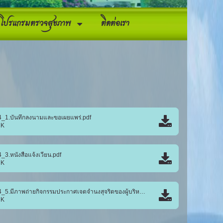
โปรแกรมตรวจสุขภาพ
ติดต่อเรา
_1.บันทึกลงนามและขอเผยแพร่.pdf
 K
3.หนังสือแจ้งเวียน.pdf
 K
MOIT14_5.มีภาพถ่ายกิจกรรมประกาศเจตจำนงสุจริตของผู้บริหาร.pdf
 K